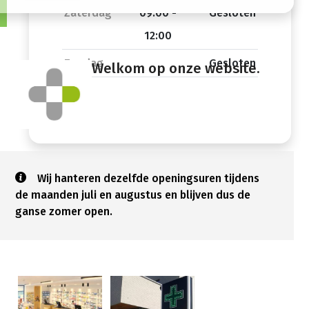
Zaterdag
09:00 -
Gesloten
12:00
Zondag
Gesloten
Welkom op onze website.
Wij hanteren dezelfde openingsuren tijdens
de maanden juli en augustus en blijven dus de
ganse zomer open.